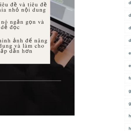
d
d
d
d
e
e
f
g
g
h
h