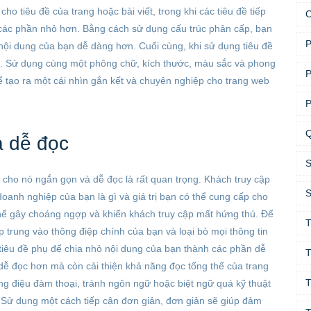
 tiêu đề của trang hoặc bài viết, trong khi các tiêu đề tiếp 
các phần nhỏ hơn. Bằng cách sử dụng cấu trúc phân cấp, bạn 
nội dung của bạn dễ dàng hơn. Cuối cùng, khi sử dụng tiêu đề 
n. Sử dụng cùng một phông chữ, kích thước, màu sắc và phong 
P
ể tạo ra một cái nhìn gắn kết và chuyên nghiệp cho trang web 
P
Q
à dễ đọc
 cho nó ngắn gọn và dễ đọc là rất quan trọng. Khách truy cập 
S
anh nghiệp của bạn là gì và giá trị bạn có thể cung cấp cho 
hể gây choáng ngợp và khiến khách truy cập mất hứng thú. Để 
T
trung vào thông điệp chính của bạn và loại bỏ mọi thông tin 
tiêu đề phụ để chia nhỏ nội dung của bạn thành các phần dễ 
T
 dễ đọc hơn mà còn cải thiện khả năng đọc tổng thể của trang 
T
g điệu đàm thoại, tránh ngôn ngữ hoặc biệt ngữ quá kỹ thuật 
 Sử dụng một cách tiếp cận đơn giản, đơn giản sẽ giúp đảm 