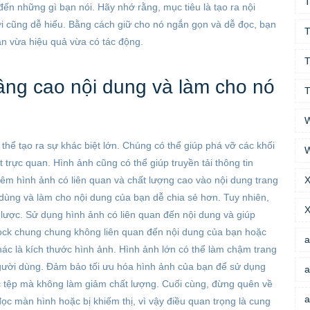
T
ến những gì bạn nói. Hãy nhớ rằng, mục tiêu là tạo ra nội 
i cũng dễ hiểu. Bằng cách giữ cho nó ngắn gọn và dễ đọc, bạn 
T
n vừa hiệu quả vừa có tác động.
T
ng cao nội dung và làm cho nó 
T
thể tạo ra sự khác biệt lớn. Chúng có thể giúp phá vỡ các khối 
W
rực quan. Hình ảnh cũng có thể giúp truyền tải thông tin 
êm hình ảnh có liên quan và chất lượng cao vào nội dung trang 
X
dùng và làm cho nội dung của bạn dễ chia sẻ hơn. Tuy nhiên, 
X
lược. Sử dụng hình ảnh có liên quan đến nội dung và giúp 
ck chung chung không liên quan đến nội dung của bạn hoặc 
a
hác là kích thước hình ảnh. Hình ảnh lớn có thể làm chậm trang 
gười dùng. Đảm bảo tối ưu hóa hình ảnh của bạn để sử dụng 
a
 tệp mà không làm giảm chất lượng. Cuối cùng, đừng quên về 
a
c màn hình hoặc bị khiếm thị, vì vậy điều quan trọng là cung 