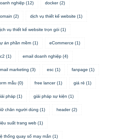
oanh nghiệp
(
12
)
docker
(
2
)
omain
(
2
)
dịch vụ thiết kế website
(
1
)
ịch vụ thiết kế website trọn gói
(
1
)
ự án phần mềm
(
1
)
eCommerce
(
1
)
c2
(
1
)
email doanh nghiệp
(
4
)
mail marketing
(
3
)
esc
(
1
)
fanpage
(
1
)
orm mẫu
(
0
)
free lancer
(
1
)
giá rẻ
(
1
)
iải pháp
(
1
)
giải pháp sự kiện
(
1
)
iữ chân người dùng
(
1
)
header
(
2
)
iệu suất trang web
(
1
)
ệ thống quay số may mắn
(
1
)