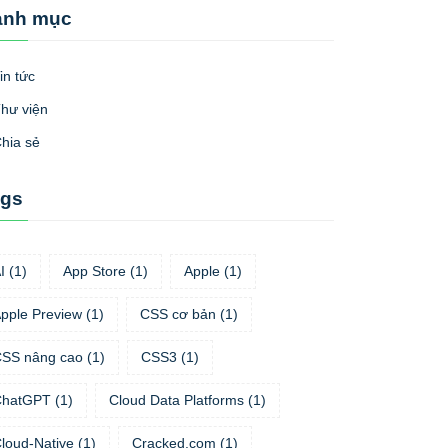
anh mục
in tức
hư viện
hia sẻ
ags
I
(
1
)
App Store
(
1
)
Apple
(
1
)
pple Preview
(
1
)
CSS cơ bản
(
1
)
SS nâng cao
(
1
)
CSS3
(
1
)
ChatGPT
(
1
)
Cloud Data Platforms
(
1
)
loud-Native
(
1
)
Cracked.com
(
1
)