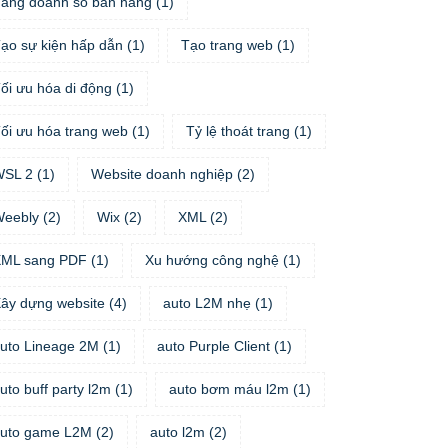
ăng doanh số bán hàng
(
1
)
ạo sự kiện hấp dẫn
(
1
)
Tạo trang web
(
1
)
ối ưu hóa di động
(
1
)
ối ưu hóa trang web
(
1
)
Tỷ lệ thoát trang
(
1
)
WSL 2
(
1
)
Website doanh nghiệp
(
2
)
eebly
(
2
)
Wix
(
2
)
XML
(
2
)
ML sang PDF
(
1
)
Xu hướng công nghệ
(
1
)
ây dựng website
(
4
)
auto L2M nhẹ
(
1
)
uto Lineage 2M
(
1
)
auto Purple Client
(
1
)
uto buff party l2m
(
1
)
auto bơm máu l2m
(
1
)
uto game L2M
(
2
)
auto l2m
(
2
)