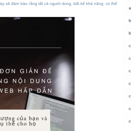
này sẽ đảm bảo rằng tất cả người dùng, bất kể khả năng, có thể 
a
b
b
c
c
c
c
c
c
c