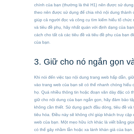
chính của bạn (thường là thẻ H1) nên được sử dụng cho
theo nên được sử dụng để chia nhỏ nội dung thành 
giúp cả người đọc và công cụ tìm kiếm hiểu tổ chức 
và tiêu đề phụ, hãy nhất quán với định dạng của bạ
cách cho tất cả các tiêu đề và tiêu đề phụ của bạn đ
của bạn.
3. Giữ cho nó ngắn gọn v
Khi nói đến việc tạo nội dung trang web hấp dẫn, giữ
vào trang web của bạn sẽ có thể nhanh chóng hiểu do
họ. Quá nhiều thông tin hoặc đoạn văn dày đặc có t
giữ cho nội dung của bạn ngắn gọn, hãy đảm bảo tập 
không cần thiết. Sử dụng gạch đầu dòng, tiêu đề và 
tiêu hóa. Điều này sẽ không chỉ giúp khách truy cập
web của bạn. Một mẹo hữu ích khác là viết bằng giọn
có thể gây nhầm lẫn hoặc xa lánh khán giả của bạn.