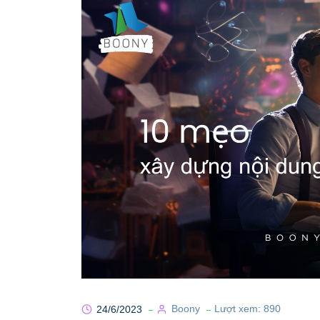
24/6/2023
Boony
Lượt xem:
890