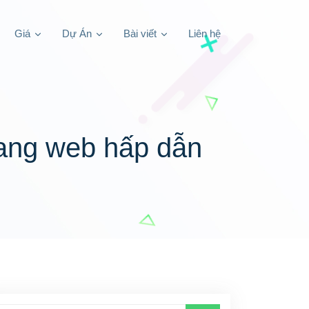
Giá
Dự Án
Bài viết
Liên hệ
rang web hấp dẫn