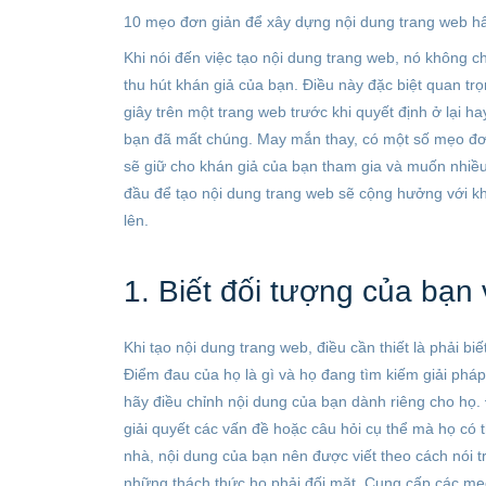
10 mẹo đơn giản để xây dựng nội dung trang web h
Khi nói đến việc tạo nội dung trang web, nó không chỉ 
thu hút khán giả của bạn. Điều này đặc biệt quan tr
giây trên một trang web trước khi quyết định ở lại ha
bạn đã mất chúng. May mắn thay, có một số mẹo đơn
sẽ giữ cho khán giả của bạn tham gia và muốn nhiều
đầu để tạo nội dung trang web sẽ cộng hưởng với kh
lên.
1. Biết đối tượng của bạn 
Khi tạo nội dung trang web, điều cần thiết là phải biế
Điểm đau của họ là gì và họ đang tìm kiếm giải pháp
hãy điều chỉnh nội dung của bạn dành riêng cho họ.
giải quyết các vấn đề hoặc câu hỏi cụ thể mà họ có
nhà, nội dung của bạn nên được viết theo cách nói t
những thách thức họ phải đối mặt. Cung cấp các mẹo