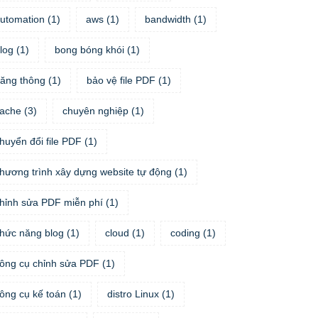
utomation
(
1
)
aws
(
1
)
bandwidth
(
1
)
log
(
1
)
bong bóng khói
(
1
)
ăng thông
(
1
)
bảo vệ file PDF
(
1
)
ache
(
3
)
chuyên nghiệp
(
1
)
huyển đổi file PDF
(
1
)
hương trình xây dựng website tự động
(
1
)
hỉnh sửa PDF miễn phí
(
1
)
hức năng blog
(
1
)
cloud
(
1
)
coding
(
1
)
ông cụ chỉnh sửa PDF
(
1
)
ông cụ kế toán
(
1
)
distro Linux
(
1
)