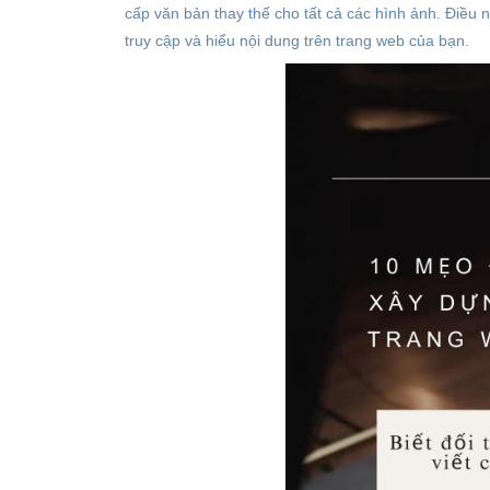
cấp văn bản thay thế cho tất cả các hình ảnh. Điều 
truy cập và hiểu nội dung trên trang web của bạn.