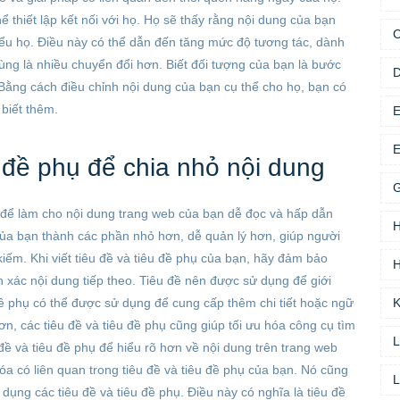
 thiết lập kết nối với họ. Họ sẽ thấy rằng nội dung của bạn 
C
iểu họ. Điều này có thể dẫn đến tăng mức độ tương tác, dành 
ùng là nhiều chuyển đổi hơn. Biết đối tượng của bạn là bước 
D
 Bằng cách điều chỉnh nội dung của bạn cụ thể cho họ, bạn có 
 biết thêm.
E
E
u đề phụ để chia nhỏ nội dung
G
i để làm cho nội dung trang web của bạn dễ đọc và hấp dẫn 
của bạn thành các phần nhỏ hơn, dễ quản lý hơn, giúp người 
iếm. Khi viết tiêu đề và tiêu đề phụ của bạn, hãy đảm bảo 
H
xác nội dung tiếp theo. Tiêu đề nên được sử dụng để giới 
đề phụ có thể được sử dụng để cung cấp thêm chi tiết hoặc ngữ 
K
, các tiêu đề và tiêu đề phụ cũng giúp tối ưu hóa công cụ tìm 
L
ề và tiêu đề phụ để hiểu rõ hơn về nội dung trên trang web 
óa có liên quan trong tiêu đề và tiêu đề phụ của bạn. Nó cũng 
L
ụng các tiêu đề và tiêu đề phụ. Điều này có nghĩa là tiêu đề 