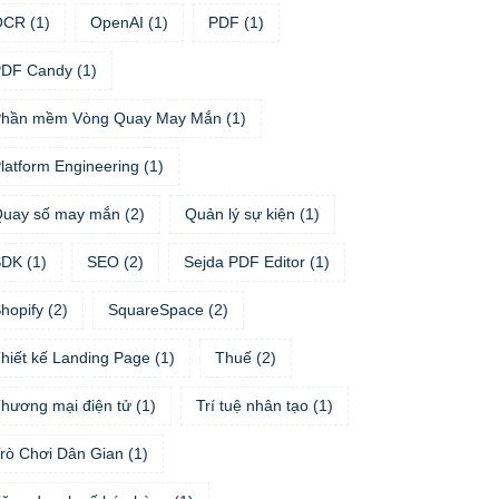
OCR
(
1
)
OpenAI
(
1
)
PDF
(
1
)
PDF Candy
(
1
)
hần mềm Vòng Quay May Mắn
(
1
)
latform Engineering
(
1
)
uay số may mắn
(
2
)
Quản lý sự kiện
(
1
)
SDK
(
1
)
SEO
(
2
)
Sejda PDF Editor
(
1
)
hopify
(
2
)
SquareSpace
(
2
)
hiết kế Landing Page
(
1
)
Thuế
(
2
)
hương mại điện tử
(
1
)
Trí tuệ nhân tạo
(
1
)
rò Chơi Dân Gian
(
1
)