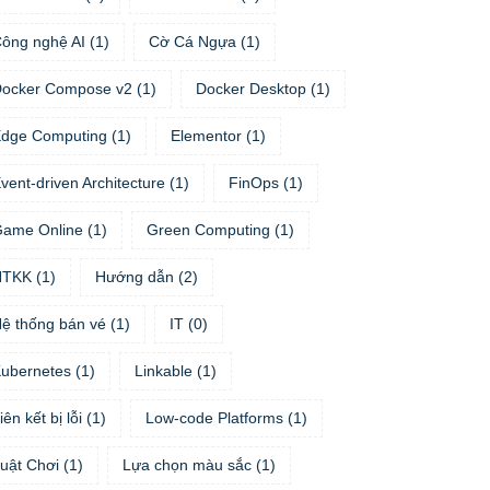
ông nghệ AI
(
1
)
Cờ Cá Ngựa
(
1
)
ocker Compose v2
(
1
)
Docker Desktop
(
1
)
dge Computing
(
1
)
Elementor
(
1
)
vent-driven Architecture
(
1
)
FinOps
(
1
)
ame Online
(
1
)
Green Computing
(
1
)
HTKK
(
1
)
Hướng dẫn
(
2
)
ệ thống bán vé
(
1
)
IT
(
0
)
ubernetes
(
1
)
Linkable
(
1
)
iên kết bị lỗi
(
1
)
Low-code Platforms
(
1
)
uật Chơi
(
1
)
Lựa chọn màu sắc
(
1
)