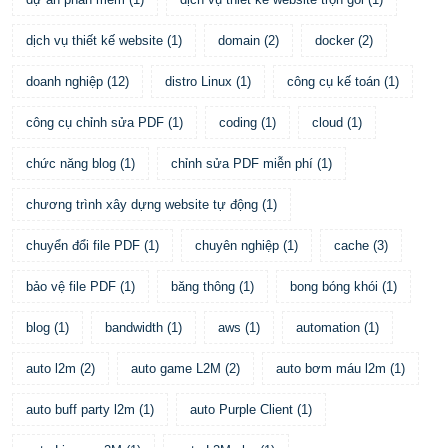
dịch vụ thiết kế website
(
1
)
domain
(
2
)
docker
(
2
)
doanh nghiệp
(
12
)
distro Linux
(
1
)
công cụ kế toán
(
1
)
công cụ chỉnh sửa PDF
(
1
)
coding
(
1
)
cloud
(
1
)
chức năng blog
(
1
)
chỉnh sửa PDF miễn phí
(
1
)
chương trình xây dựng website tự động
(
1
)
chuyển đổi file PDF
(
1
)
chuyên nghiệp
(
1
)
cache
(
3
)
bảo vệ file PDF
(
1
)
băng thông
(
1
)
bong bóng khói
(
1
)
blog
(
1
)
bandwidth
(
1
)
aws
(
1
)
automation
(
1
)
auto l2m
(
2
)
auto game L2M
(
2
)
auto bơm máu l2m
(
1
)
auto buff party l2m
(
1
)
auto Purple Client
(
1
)