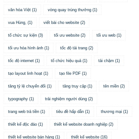
văn hóa Việt
(
1
)
vòng quay trúng thưởng
(
1
)
vua Hùng,
(
1
)
viết bài cho website
(
2
)
tổ chức sự kiện
(
3
)
tối ưu website
(
2
)
tối ưu web
(
1
)
tối ưu hóa hình ảnh
(
1
)
tốc độ tải trang
(
2
)
tốc độ internet
(
1
)
tố chức hiệu quả
(
1
)
tải chậm
(
1
)
tạo layout linh hoạt
(
1
)
tạo file PDF
(
1
)
tăng tỷ lệ chuyển đổi
(
1
)
tăng truy cập
(
1
)
tên miền
(
2
)
typography
(
1
)
trải nghiệm người dùng
(
2
)
trang web trả tiền
(
1
)
tiêu đề hấp dẫn
(
1
)
thương mại
(
1
)
thiết kế độc đáo
(
1
)
thiết kế website doanh nghiệp
(
2
)
thiết kế website bán hàng
(
1
)
thiết kế website
(
16
)