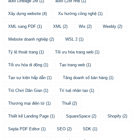
auto Lineage 2M
(
1
)
auto L2M nhẹ
(
1
)
Xây dựng website
(
4
)
Xu hướng công nghệ
(
1
)
XML sang PDF
(
1
)
XML
(
2
)
Wix
(
2
)
Weebly
(
2
)
Website doanh nghiệp
(
2
)
WSL 2
(
1
)
Tỷ lệ thoát trang
(
1
)
Tối ưu hóa trang web
(
1
)
Tối ưu hóa di động
(
1
)
Tạo trang web
(
1
)
Tạo sự kiện hấp dẫn
(
1
)
Tăng doanh số bán hàng
(
1
)
Trò Chơi Dân Gian
(
1
)
Trí tuệ nhân tạo
(
1
)
Thương mại điện tử
(
1
)
Thuế
(
2
)
Thiết kế Landing Page
(
1
)
SquareSpace
(
2
)
Shopify
(
2
)
Sejda PDF Editor
(
1
)
SEO
(
2
)
SDK
(
1
)