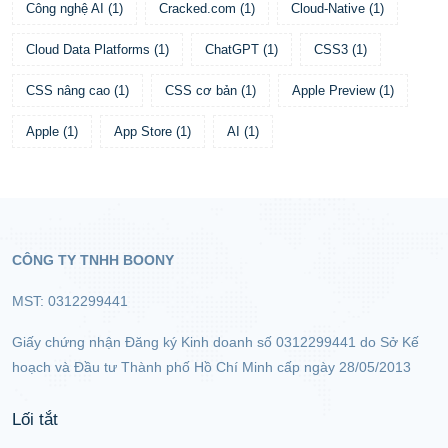
Công nghệ AI
(
1
)
Cracked.com
(
1
)
Cloud-Native
(
1
)
Cloud Data Platforms
(
1
)
ChatGPT
(
1
)
CSS3
(
1
)
CSS nâng cao
(
1
)
CSS cơ bản
(
1
)
Apple Preview
(
1
)
Apple
(
1
)
App Store
(
1
)
AI
(
1
)
CÔNG TY TNHH BOONY
MST: 0312299441
Giấy chứng nhận Đăng ký Kinh doanh số 0312299441 do Sở Kế
hoạch và Đầu tư Thành phố Hồ Chí Minh cấp ngày 28/05/2013
Lối tắt