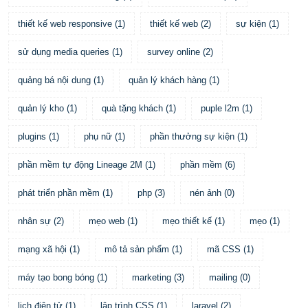
thiết kế web responsive
(
1
)
thiết kế web
(
2
)
sự kiện
(
1
)
sử dụng media queries
(
1
)
survey online
(
2
)
quảng bá nội dung
(
1
)
quản lý khách hàng
(
1
)
quản lý kho
(
1
)
quà tặng khách
(
1
)
puple l2m
(
1
)
plugins
(
1
)
phụ nữ
(
1
)
phần thưởng sự kiện
(
1
)
phần mềm tự động Lineage 2M
(
1
)
phần mềm
(
6
)
phát triển phần mềm
(
1
)
php
(
3
)
nén ảnh
(
0
)
nhân sự
(
2
)
mẹo web
(
1
)
mẹo thiết kế
(
1
)
mẹo
(
1
)
mạng xã hội
(
1
)
mô tả sản phẩm
(
1
)
mã CSS
(
1
)
máy tạo bong bóng
(
1
)
marketing
(
3
)
mailing
(
0
)
lịch điện tử
(
1
)
lập trình CSS
(
1
)
laravel
(
2
)