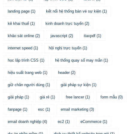
landing page
(
1
)
kết nối hệ thống bán vé sự kiện
(
1
)
kê khai thuế
(
1
)
kinh doanh trực tuyến
(
2
)
khảo sát online
(
2
)
javascript
(
2
)
itaxpdf
(
1
)
internet speed
(
1
)
hội nghị trực tuyến
(
1
)
học lập trình CSS
(
1
)
hệ thống quay số may mắn
(
1
)
hiệu suất trang web
(
1
)
header
(
2
)
giữ chân người dùng
(
1
)
giải pháp sự kiện
(
1
)
giải pháp
(
1
)
giá rẻ
(
1
)
free lancer
(
1
)
form mẫu
(
0
)
fanpage
(
1
)
esc
(
1
)
email marketing
(
3
)
email doanh nghiệp
(
4
)
ec2
(
1
)
eCommerce
(
1
)
dự án phần mềm
(
1
)
dịch vụ thiết kế website trọn gói
(
1
)