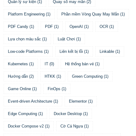
Quản lý sự kiện
(
1
)
Quay số may mắn
(
2
)
Platform Engineering
(
1
)
Phần mềm Vòng Quay May Mắn
(
1
)
PDF Candy
(
1
)
PDF
(
1
)
OpenAI
(
1
)
OCR
(
1
)
Lựa chọn màu sắc
(
1
)
Luật Chơi
(
1
)
Low-code Platforms
(
1
)
Liên kết bị lỗi
(
1
)
Linkable
(
1
)
Kubernetes
(
1
)
IT
(
0
)
Hệ thống bán vé
(
1
)
Hướng dẫn
(
2
)
HTKK
(
1
)
Green Computing
(
1
)
Game Online
(
1
)
FinOps
(
1
)
Event-driven Architecture
(
1
)
Elementor
(
1
)
Edge Computing
(
1
)
Docker Desktop
(
1
)
Docker Compose v2
(
1
)
Cờ Cá Ngựa
(
1
)