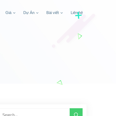
Giá
Dự Án
Bài viết
Liên hệ