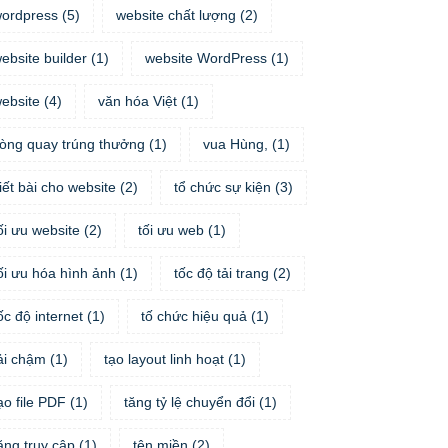
ordpress
(
5
)
website chất lượng
(
2
)
ebsite builder
(
1
)
website WordPress
(
1
)
ebsite
(
4
)
văn hóa Việt
(
1
)
òng quay trúng thưởng
(
1
)
vua Hùng,
(
1
)
iết bài cho website
(
2
)
tổ chức sự kiện
(
3
)
ối ưu website
(
2
)
tối ưu web
(
1
)
ối ưu hóa hình ảnh
(
1
)
tốc độ tải trang
(
2
)
ốc độ internet
(
1
)
tố chức hiệu quả
(
1
)
ải chậm
(
1
)
tạo layout linh hoạt
(
1
)
ạo file PDF
(
1
)
tăng tỷ lệ chuyển đổi
(
1
)
ăng truy cập
(
1
)
tên miền
(
2
)