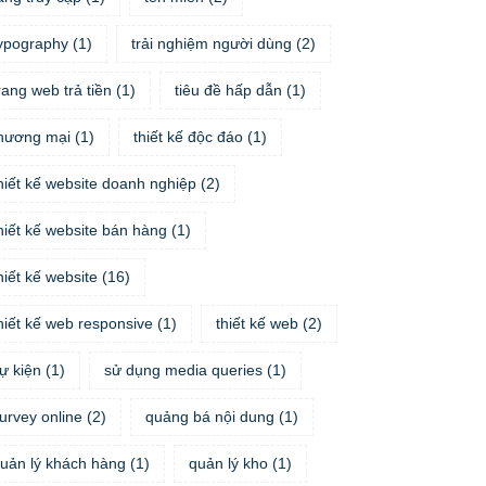
ypography
(
1
)
trải nghiệm người dùng
(
2
)
rang web trả tiền
(
1
)
tiêu đề hấp dẫn
(
1
)
hương mại
(
1
)
thiết kế độc đáo
(
1
)
hiết kế website doanh nghiệp
(
2
)
hiết kế website bán hàng
(
1
)
hiết kế website
(
16
)
hiết kế web responsive
(
1
)
thiết kế web
(
2
)
ự kiện
(
1
)
sử dụng media queries
(
1
)
urvey online
(
2
)
quảng bá nội dung
(
1
)
uản lý khách hàng
(
1
)
quản lý kho
(
1
)