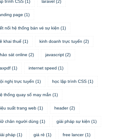
ập trình CSS
(
1
)
laravel
(
2
)
anding page
(
1
)
ết nối hệ thống bán vé sự kiện
(
1
)
ê khai thuế
(
1
)
kinh doanh trực tuyến
(
2
)
hảo sát online
(
2
)
javascript
(
2
)
taxpdf
(
1
)
internet speed
(
1
)
ội nghị trực tuyến
(
1
)
học lập trình CSS
(
1
)
ệ thống quay số may mắn
(
1
)
iệu suất trang web
(
1
)
header
(
2
)
iữ chân người dùng
(
1
)
giải pháp sự kiện
(
1
)
iải pháp
(
1
)
giá rẻ
(
1
)
free lancer
(
1
)