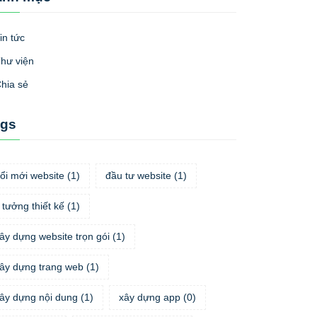
in tức
hư viện
hia sẻ
ags
ổi mới website
(
1
)
đầu tư website
(
1
)
 tưởng thiết kế
(
1
)
ây dựng website trọn gói
(
1
)
ây dựng trang web
(
1
)
ây dựng nội dung
(
1
)
xây dựng app
(
0
)