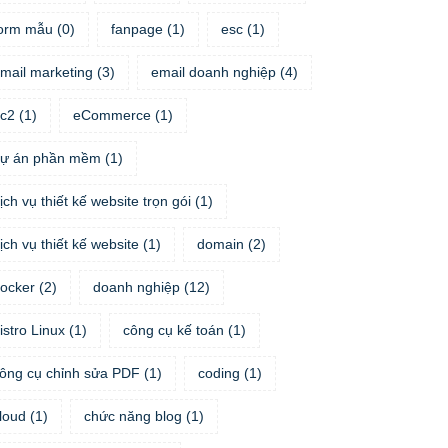
orm mẫu
(
0
)
fanpage
(
1
)
esc
(
1
)
mail marketing
(
3
)
email doanh nghiệp
(
4
)
c2
(
1
)
eCommerce
(
1
)
ự án phần mềm
(
1
)
ịch vụ thiết kế website trọn gói
(
1
)
ịch vụ thiết kế website
(
1
)
domain
(
2
)
ocker
(
2
)
doanh nghiệp
(
12
)
istro Linux
(
1
)
công cụ kế toán
(
1
)
ông cụ chỉnh sửa PDF
(
1
)
coding
(
1
)
loud
(
1
)
chức năng blog
(
1
)