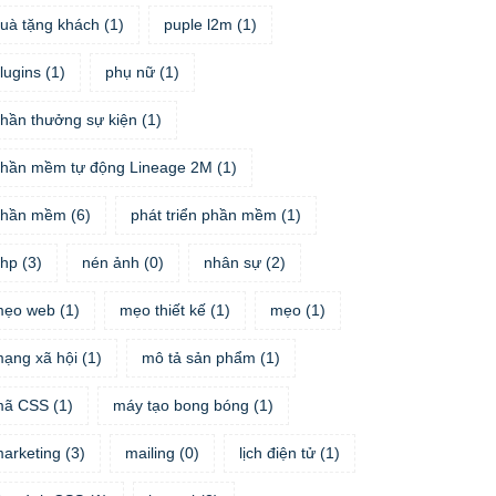
uà tặng khách
(
1
)
puple l2m
(
1
)
lugins
(
1
)
phụ nữ
(
1
)
hần thưởng sự kiện
(
1
)
hần mềm tự động Lineage 2M
(
1
)
phần mềm
(
6
)
phát triển phần mềm
(
1
)
hp
(
3
)
nén ảnh
(
0
)
nhân sự
(
2
)
mẹo web
(
1
)
mẹo thiết kế
(
1
)
mẹo
(
1
)
ạng xã hội
(
1
)
mô tả sản phẩm
(
1
)
mã CSS
(
1
)
máy tạo bong bóng
(
1
)
arketing
(
3
)
mailing
(
0
)
lịch điện tử
(
1
)