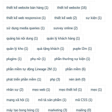
thiết kế website bán hàng
(
1
)
thiết kế website
(
16
)
thiết kế web responsive
(
1
)
thiết kế web
(
2
)
sự kiện
(
1
)
sử dụng media queries
(
1
)
survey online
(
2
)
quảng bá nội dung
(
1
)
quản lý khách hàng
(
1
)
quản lý kho
(
1
)
quà tặng khách
(
1
)
puple l2m
(
1
)
plugins
(
1
)
phụ nữ
(
1
)
phần thưởng sự kiện
(
1
)
phần mềm tự động Lineage 2M
(
1
)
phần mềm
(
6
)
phát triển phần mềm
(
1
)
php
(
3
)
nén ảnh
(
0
)
nhân sự
(
2
)
mẹo web
(
1
)
mẹo thiết kế
(
1
)
mẹo
(
1
)
mạng xã hội
(
1
)
mô tả sản phẩm
(
1
)
mã CSS
(
1
)
máy tạo bong bóng
(
1
)
marketing
(
3
)
mailing
(
0
)