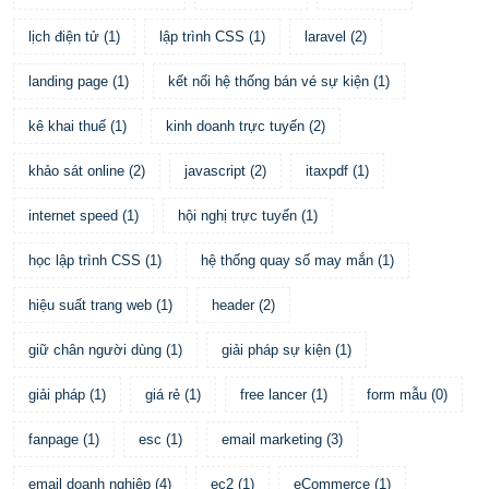
lịch điện tử
(
1
)
lập trình CSS
(
1
)
laravel
(
2
)
landing page
(
1
)
kết nối hệ thống bán vé sự kiện
(
1
)
kê khai thuế
(
1
)
kinh doanh trực tuyến
(
2
)
khảo sát online
(
2
)
javascript
(
2
)
itaxpdf
(
1
)
internet speed
(
1
)
hội nghị trực tuyến
(
1
)
học lập trình CSS
(
1
)
hệ thống quay số may mắn
(
1
)
hiệu suất trang web
(
1
)
header
(
2
)
giữ chân người dùng
(
1
)
giải pháp sự kiện
(
1
)
giải pháp
(
1
)
giá rẻ
(
1
)
free lancer
(
1
)
form mẫu
(
0
)
fanpage
(
1
)
esc
(
1
)
email marketing
(
3
)
email doanh nghiệp
(
4
)
ec2
(
1
)
eCommerce
(
1
)