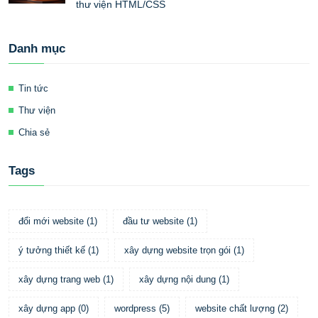
thư viện HTML/CSS
Danh mục
Tin tức
Thư viện
Chia sẻ
Tags
đổi mới website
(
1
)
đầu tư website
(
1
)
ý tưởng thiết kế
(
1
)
xây dựng website trọn gói
(
1
)
xây dựng trang web
(
1
)
xây dựng nội dung
(
1
)
xây dựng app
(
0
)
wordpress
(
5
)
website chất lượng
(
2
)