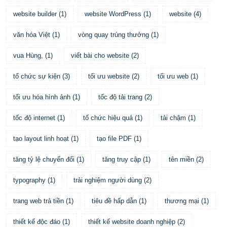
website builder
(
1
)
website WordPress
(
1
)
website
(
4
)
văn hóa Việt
(
1
)
vòng quay trúng thưởng
(
1
)
vua Hùng,
(
1
)
viết bài cho website
(
2
)
tổ chức sự kiện
(
3
)
tối ưu website
(
2
)
tối ưu web
(
1
)
tối ưu hóa hình ảnh
(
1
)
tốc độ tải trang
(
2
)
tốc độ internet
(
1
)
tố chức hiệu quả
(
1
)
tải chậm
(
1
)
tạo layout linh hoạt
(
1
)
tạo file PDF
(
1
)
tăng tỷ lệ chuyển đổi
(
1
)
tăng truy cập
(
1
)
tên miền
(
2
)
typography
(
1
)
trải nghiệm người dùng
(
2
)
trang web trả tiền
(
1
)
tiêu đề hấp dẫn
(
1
)
thương mại
(
1
)
thiết kế độc đáo
(
1
)
thiết kế website doanh nghiệp
(
2
)