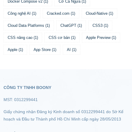
Docker Compose v2
(
1
)
Cờ Cá Ngựa
(
1
)
Công nghệ AI
(
1
)
Cracked.com
(
1
)
Cloud-Native
(
1
)
Cloud Data Platforms
(
1
)
ChatGPT
(
1
)
CSS3
(
1
)
CSS nâng cao
(
1
)
CSS cơ bản
(
1
)
Apple Preview
(
1
)
Apple
(
1
)
App Store
(
1
)
AI
(
1
)
CÔNG TY TNHH BOONY
MST: 0312299441
Giấy chứng nhận Đăng ký Kinh doanh số 0312299441 do Sở Kế
hoạch và Đầu tư Thành phố Hồ Chí Minh cấp ngày 28/05/2013