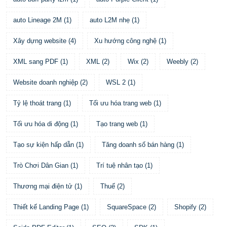
auto Lineage 2M
(
1
)
auto L2M nhẹ
(
1
)
Xây dựng website
(
4
)
Xu hướng công nghệ
(
1
)
XML sang PDF
(
1
)
XML
(
2
)
Wix
(
2
)
Weebly
(
2
)
Website doanh nghiệp
(
2
)
WSL 2
(
1
)
Tỷ lệ thoát trang
(
1
)
Tối ưu hóa trang web
(
1
)
Tối ưu hóa di động
(
1
)
Tạo trang web
(
1
)
Tạo sự kiện hấp dẫn
(
1
)
Tăng doanh số bán hàng
(
1
)
Trò Chơi Dân Gian
(
1
)
Trí tuệ nhân tạo
(
1
)
Thương mại điện tử
(
1
)
Thuế
(
2
)
Thiết kế Landing Page
(
1
)
SquareSpace
(
2
)
Shopify
(
2
)