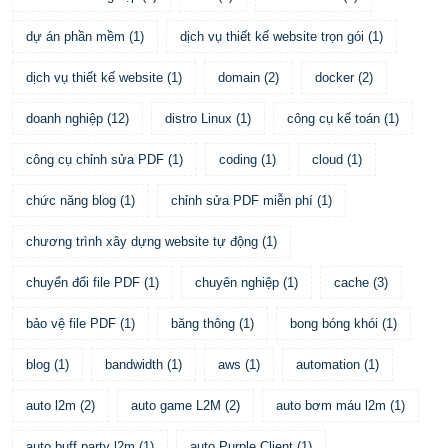
dự án phần mềm
(
1
)
dịch vụ thiết kế website trọn gói
(
1
)
dịch vụ thiết kế website
(
1
)
domain
(
2
)
docker
(
2
)
doanh nghiệp
(
12
)
distro Linux
(
1
)
công cụ kế toán
(
1
)
công cụ chỉnh sửa PDF
(
1
)
coding
(
1
)
cloud
(
1
)
chức năng blog
(
1
)
chỉnh sửa PDF miễn phí
(
1
)
chương trình xây dựng website tự động
(
1
)
chuyển đổi file PDF
(
1
)
chuyên nghiệp
(
1
)
cache
(
3
)
bảo vệ file PDF
(
1
)
băng thông
(
1
)
bong bóng khói
(
1
)
blog
(
1
)
bandwidth
(
1
)
aws
(
1
)
automation
(
1
)
auto l2m
(
2
)
auto game L2M
(
2
)
auto bơm máu l2m
(
1
)
auto buff party l2m
(
1
)
auto Purple Client
(
1
)