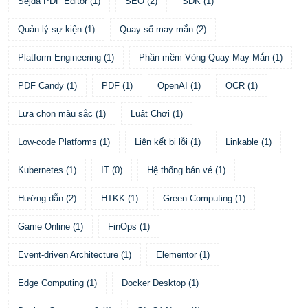
Sejda PDF Editor
(
1
)
SEO
(
2
)
SDK
(
1
)
Quản lý sự kiện
(
1
)
Quay số may mắn
(
2
)
Platform Engineering
(
1
)
Phần mềm Vòng Quay May Mắn
(
1
)
PDF Candy
(
1
)
PDF
(
1
)
OpenAI
(
1
)
OCR
(
1
)
Lựa chọn màu sắc
(
1
)
Luật Chơi
(
1
)
Low-code Platforms
(
1
)
Liên kết bị lỗi
(
1
)
Linkable
(
1
)
Kubernetes
(
1
)
IT
(
0
)
Hệ thống bán vé
(
1
)
Hướng dẫn
(
2
)
HTKK
(
1
)
Green Computing
(
1
)
Game Online
(
1
)
FinOps
(
1
)
Event-driven Architecture
(
1
)
Elementor
(
1
)
Edge Computing
(
1
)
Docker Desktop
(
1
)