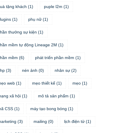
uà tặng khách
(
1
)
puple l2m
(
1
)
lugins
(
1
)
phụ nữ
(
1
)
hần thưởng sự kiện
(
1
)
hần mềm tự động Lineage 2M
(
1
)
phần mềm
(
6
)
phát triển phần mềm
(
1
)
hp
(
3
)
nén ảnh
(
0
)
nhân sự
(
2
)
mẹo web
(
1
)
mẹo thiết kế
(
1
)
mẹo
(
1
)
ạng xã hội
(
1
)
mô tả sản phẩm
(
1
)
mã CSS
(
1
)
máy tạo bong bóng
(
1
)
arketing
(
3
)
mailing
(
0
)
lịch điện tử
(
1
)