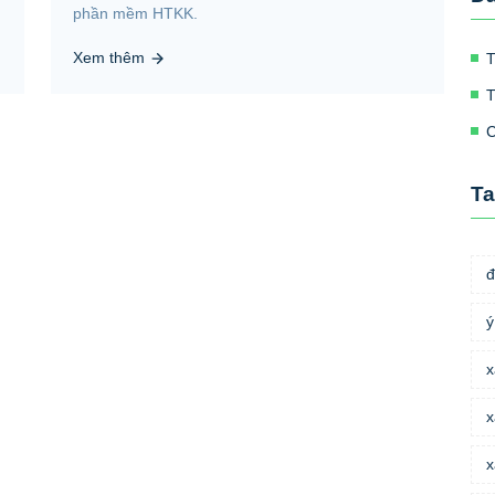
phần mềm HTKK.
Xem thêm
T
T
C
T
đ
ý
x
x
x