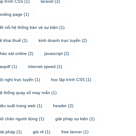
ập trình CSS
(
1
)
laravel
(
2
)
anding page
(
1
)
ết nối hệ thống bán vé sự kiện
(
1
)
ê khai thuế
(
1
)
kinh doanh trực tuyến
(
2
)
hảo sát online
(
2
)
javascript
(
2
)
taxpdf
(
1
)
internet speed
(
1
)
ội nghị trực tuyến
(
1
)
học lập trình CSS
(
1
)
ệ thống quay số may mắn
(
1
)
iệu suất trang web
(
1
)
header
(
2
)
iữ chân người dùng
(
1
)
giải pháp sự kiện
(
1
)
iải pháp
(
1
)
giá rẻ
(
1
)
free lancer
(
1
)