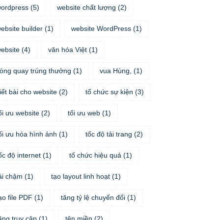
ordpress
(
5
)
website chất lượng
(
2
)
ebsite builder
(
1
)
website WordPress
(
1
)
ebsite
(
4
)
văn hóa Việt
(
1
)
òng quay trúng thưởng
(
1
)
vua Hùng,
(
1
)
iết bài cho website
(
2
)
tổ chức sự kiện
(
3
)
ối ưu website
(
2
)
tối ưu web
(
1
)
ối ưu hóa hình ảnh
(
1
)
tốc độ tải trang
(
2
)
ốc độ internet
(
1
)
tố chức hiệu quả
(
1
)
ải chậm
(
1
)
tạo layout linh hoạt
(
1
)
ạo file PDF
(
1
)
tăng tỷ lệ chuyển đổi
(
1
)
ăng truy cập
(
1
)
tên miền
(
2
)