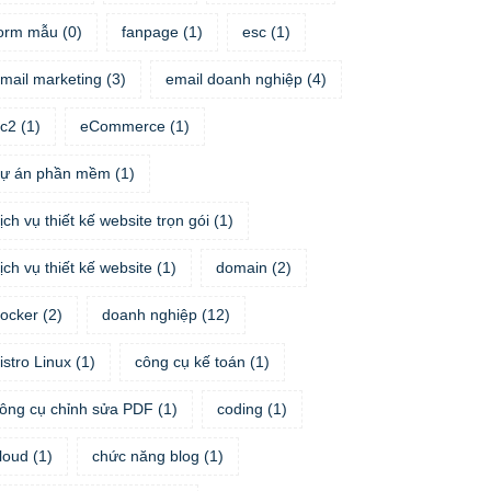
orm mẫu
(
0
)
fanpage
(
1
)
esc
(
1
)
mail marketing
(
3
)
email doanh nghiệp
(
4
)
c2
(
1
)
eCommerce
(
1
)
ự án phần mềm
(
1
)
ịch vụ thiết kế website trọn gói
(
1
)
ịch vụ thiết kế website
(
1
)
domain
(
2
)
ocker
(
2
)
doanh nghiệp
(
12
)
istro Linux
(
1
)
công cụ kế toán
(
1
)
ông cụ chỉnh sửa PDF
(
1
)
coding
(
1
)
loud
(
1
)
chức năng blog
(
1
)