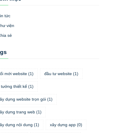
in tức
hư viện
hia sẻ
ags
ổi mới website
(
1
)
đầu tư website
(
1
)
 tưởng thiết kế
(
1
)
ây dựng website trọn gói
(
1
)
ây dựng trang web
(
1
)
ây dựng nội dung
(
1
)
xây dựng app
(
0
)