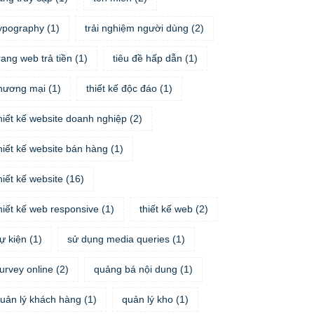
ypography
(
1
)
trải nghiệm người dùng
(
2
)
rang web trả tiền
(
1
)
tiêu đề hấp dẫn
(
1
)
hương mại
(
1
)
thiết kế độc đáo
(
1
)
hiết kế website doanh nghiệp
(
2
)
hiết kế website bán hàng
(
1
)
hiết kế website
(
16
)
hiết kế web responsive
(
1
)
thiết kế web
(
2
)
ự kiện
(
1
)
sử dụng media queries
(
1
)
urvey online
(
2
)
quảng bá nội dung
(
1
)
uản lý khách hàng
(
1
)
quản lý kho
(
1
)