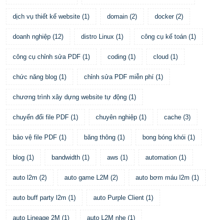
dịch vụ thiết kế website
(
1
)
domain
(
2
)
docker
(
2
)
doanh nghiệp
(
12
)
distro Linux
(
1
)
công cụ kế toán
(
1
)
công cụ chỉnh sửa PDF
(
1
)
coding
(
1
)
cloud
(
1
)
chức năng blog
(
1
)
chỉnh sửa PDF miễn phí
(
1
)
chương trình xây dựng website tự động
(
1
)
chuyển đổi file PDF
(
1
)
chuyên nghiệp
(
1
)
cache
(
3
)
bảo vệ file PDF
(
1
)
băng thông
(
1
)
bong bóng khói
(
1
)
blog
(
1
)
bandwidth
(
1
)
aws
(
1
)
automation
(
1
)
auto l2m
(
2
)
auto game L2M
(
2
)
auto bơm máu l2m
(
1
)
auto buff party l2m
(
1
)
auto Purple Client
(
1
)
auto Lineage 2M
(
1
)
auto L2M nhẹ
(
1
)