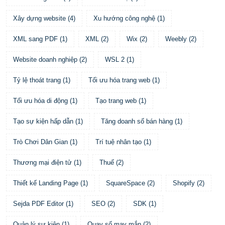
Xây dựng website
(
4
)
Xu hướng công nghệ
(
1
)
XML sang PDF
(
1
)
XML
(
2
)
Wix
(
2
)
Weebly
(
2
)
Website doanh nghiệp
(
2
)
WSL 2
(
1
)
Tỷ lệ thoát trang
(
1
)
Tối ưu hóa trang web
(
1
)
Tối ưu hóa di động
(
1
)
Tạo trang web
(
1
)
Tạo sự kiện hấp dẫn
(
1
)
Tăng doanh số bán hàng
(
1
)
Trò Chơi Dân Gian
(
1
)
Trí tuệ nhân tạo
(
1
)
Thương mại điện tử
(
1
)
Thuế
(
2
)
Thiết kế Landing Page
(
1
)
SquareSpace
(
2
)
Shopify
(
2
)
Sejda PDF Editor
(
1
)
SEO
(
2
)
SDK
(
1
)
Quản lý sự kiện
(
1
)
Quay số may mắn
(
2
)