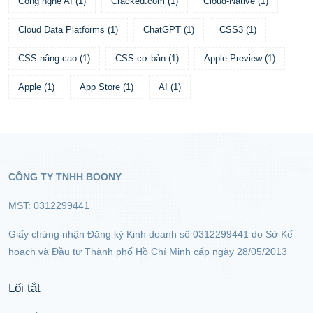
Công nghệ AI
(
1
)
Cracked.com
(
1
)
Cloud-Native
(
1
)
Cloud Data Platforms
(
1
)
ChatGPT
(
1
)
CSS3
(
1
)
CSS nâng cao
(
1
)
CSS cơ bản
(
1
)
Apple Preview
(
1
)
Apple
(
1
)
App Store
(
1
)
AI
(
1
)
CÔNG TY TNHH BOONY
MST: 0312299441
Giấy chứng nhận Đăng ký Kinh doanh số 0312299441 do Sở Kế
hoạch và Đầu tư Thành phố Hồ Chí Minh cấp ngày 28/05/2013
Lối tắt