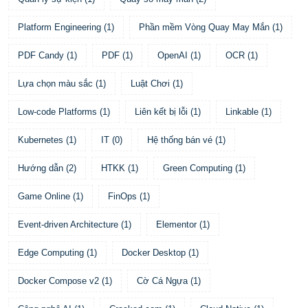
Platform Engineering
(
1
)
Phần mềm Vòng Quay May Mắn
(
1
)
PDF Candy
(
1
)
PDF
(
1
)
OpenAI
(
1
)
OCR
(
1
)
Lựa chọn màu sắc
(
1
)
Luật Chơi
(
1
)
Low-code Platforms
(
1
)
Liên kết bị lỗi
(
1
)
Linkable
(
1
)
Kubernetes
(
1
)
IT
(
0
)
Hệ thống bán vé
(
1
)
Hướng dẫn
(
2
)
HTKK
(
1
)
Green Computing
(
1
)
Game Online
(
1
)
FinOps
(
1
)
Event-driven Architecture
(
1
)
Elementor
(
1
)
Edge Computing
(
1
)
Docker Desktop
(
1
)
Docker Compose v2
(
1
)
Cờ Cá Ngựa
(
1
)