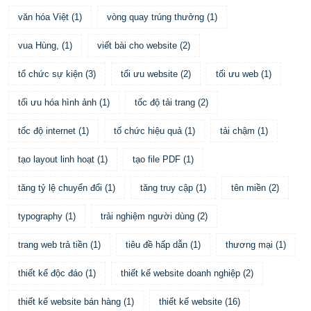
văn hóa Việt
(
1
)
vòng quay trúng thưởng
(
1
)
vua Hùng,
(
1
)
viết bài cho website
(
2
)
tổ chức sự kiện
(
3
)
tối ưu website
(
2
)
tối ưu web
(
1
)
tối ưu hóa hình ảnh
(
1
)
tốc độ tải trang
(
2
)
tốc độ internet
(
1
)
tố chức hiệu quả
(
1
)
tải chậm
(
1
)
tạo layout linh hoạt
(
1
)
tạo file PDF
(
1
)
tăng tỷ lệ chuyển đổi
(
1
)
tăng truy cập
(
1
)
tên miền
(
2
)
typography
(
1
)
trải nghiệm người dùng
(
2
)
trang web trả tiền
(
1
)
tiêu đề hấp dẫn
(
1
)
thương mại
(
1
)
thiết kế độc đáo
(
1
)
thiết kế website doanh nghiệp
(
2
)
thiết kế website bán hàng
(
1
)
thiết kế website
(
16
)