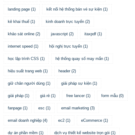
landing page
(
1
)
kết nối hệ thống bán vé sự kiện
(
1
)
kê khai thuế
(
1
)
kinh doanh trực tuyến
(
2
)
khảo sát online
(
2
)
javascript
(
2
)
itaxpdf
(
1
)
internet speed
(
1
)
hội nghị trực tuyến
(
1
)
học lập trình CSS
(
1
)
hệ thống quay số may mắn
(
1
)
hiệu suất trang web
(
1
)
header
(
2
)
giữ chân người dùng
(
1
)
giải pháp sự kiện
(
1
)
giải pháp
(
1
)
giá rẻ
(
1
)
free lancer
(
1
)
form mẫu
(
0
)
fanpage
(
1
)
esc
(
1
)
email marketing
(
3
)
email doanh nghiệp
(
4
)
ec2
(
1
)
eCommerce
(
1
)
dự án phần mềm
(
1
)
dịch vụ thiết kế website trọn gói
(
1
)