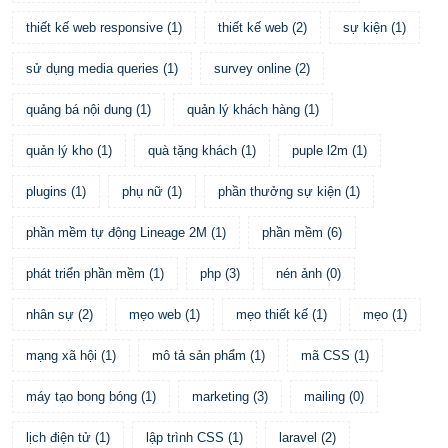
thiết kế web responsive
(
1
)
thiết kế web
(
2
)
sự kiện
(
1
)
sử dụng media queries
(
1
)
survey online
(
2
)
quảng bá nội dung
(
1
)
quản lý khách hàng
(
1
)
quản lý kho
(
1
)
quà tặng khách
(
1
)
puple l2m
(
1
)
plugins
(
1
)
phụ nữ
(
1
)
phần thưởng sự kiện
(
1
)
phần mềm tự động Lineage 2M
(
1
)
phần mềm
(
6
)
phát triển phần mềm
(
1
)
php
(
3
)
nén ảnh
(
0
)
nhân sự
(
2
)
mẹo web
(
1
)
mẹo thiết kế
(
1
)
mẹo
(
1
)
mạng xã hội
(
1
)
mô tả sản phẩm
(
1
)
mã CSS
(
1
)
máy tạo bong bóng
(
1
)
marketing
(
3
)
mailing
(
0
)
lịch điện tử
(
1
)
lập trình CSS
(
1
)
laravel
(
2
)