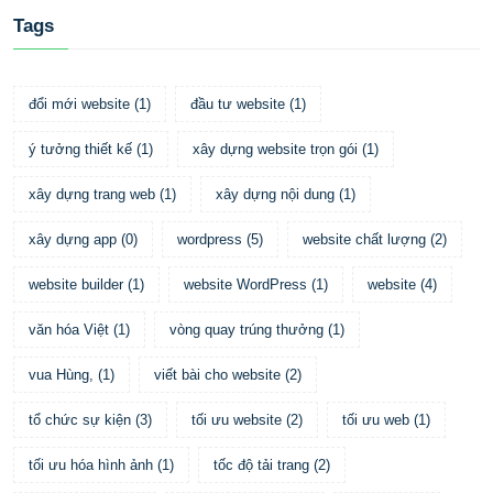
Tags
đổi mới website
(
1
)
đầu tư website
(
1
)
ý tưởng thiết kế
(
1
)
xây dựng website trọn gói
(
1
)
xây dựng trang web
(
1
)
xây dựng nội dung
(
1
)
xây dựng app
(
0
)
wordpress
(
5
)
website chất lượng
(
2
)
website builder
(
1
)
website WordPress
(
1
)
website
(
4
)
văn hóa Việt
(
1
)
vòng quay trúng thưởng
(
1
)
vua Hùng,
(
1
)
viết bài cho website
(
2
)
tổ chức sự kiện
(
3
)
tối ưu website
(
2
)
tối ưu web
(
1
)
tối ưu hóa hình ảnh
(
1
)
tốc độ tải trang
(
2
)