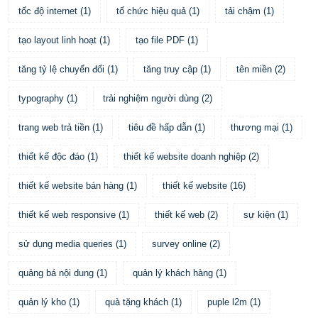
tốc độ internet
(
1
)
tố chức hiệu quả
(
1
)
tải chậm
(
1
)
tạo layout linh hoạt
(
1
)
tạo file PDF
(
1
)
tăng tỷ lệ chuyển đổi
(
1
)
tăng truy cập
(
1
)
tên miền
(
2
)
typography
(
1
)
trải nghiệm người dùng
(
2
)
trang web trả tiền
(
1
)
tiêu đề hấp dẫn
(
1
)
thương mại
(
1
)
thiết kế độc đáo
(
1
)
thiết kế website doanh nghiệp
(
2
)
thiết kế website bán hàng
(
1
)
thiết kế website
(
16
)
thiết kế web responsive
(
1
)
thiết kế web
(
2
)
sự kiện
(
1
)
sử dụng media queries
(
1
)
survey online
(
2
)
quảng bá nội dung
(
1
)
quản lý khách hàng
(
1
)
quản lý kho
(
1
)
quà tặng khách
(
1
)
puple l2m
(
1
)