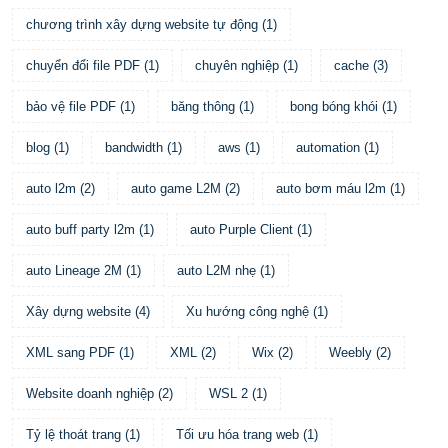
chương trình xây dựng website tự động
(
1
)
chuyển đổi file PDF
(
1
)
chuyên nghiệp
(
1
)
cache
(
3
)
bảo vệ file PDF
(
1
)
băng thông
(
1
)
bong bóng khói
(
1
)
blog
(
1
)
bandwidth
(
1
)
aws
(
1
)
automation
(
1
)
auto l2m
(
2
)
auto game L2M
(
2
)
auto bơm máu l2m
(
1
)
auto buff party l2m
(
1
)
auto Purple Client
(
1
)
auto Lineage 2M
(
1
)
auto L2M nhẹ
(
1
)
Xây dựng website
(
4
)
Xu hướng công nghệ
(
1
)
XML sang PDF
(
1
)
XML
(
2
)
Wix
(
2
)
Weebly
(
2
)
Website doanh nghiệp
(
2
)
WSL 2
(
1
)
Tỷ lệ thoát trang
(
1
)
Tối ưu hóa trang web
(
1
)