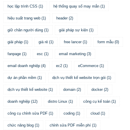
học lập trình CSS
(
1
)
hệ thống quay số may mắn
(
1
)
hiệu suất trang web
(
1
)
header
(
2
)
giữ chân người dùng
(
1
)
giải pháp sự kiện
(
1
)
giải pháp
(
1
)
giá rẻ
(
1
)
free lancer
(
1
)
form mẫu
(
0
)
fanpage
(
1
)
esc
(
1
)
email marketing
(
3
)
email doanh nghiệp
(
4
)
ec2
(
1
)
eCommerce
(
1
)
dự án phần mềm
(
1
)
dịch vụ thiết kế website trọn gói
(
1
)
dịch vụ thiết kế website
(
1
)
domain
(
2
)
docker
(
2
)
doanh nghiệp
(
12
)
distro Linux
(
1
)
công cụ kế toán
(
1
)
công cụ chỉnh sửa PDF
(
1
)
coding
(
1
)
cloud
(
1
)
chức năng blog
(
1
)
chỉnh sửa PDF miễn phí
(
1
)