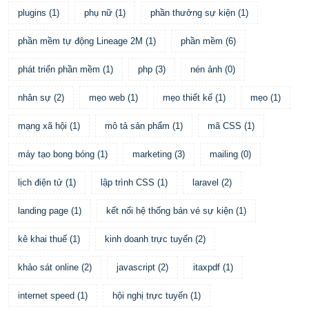
plugins
(
1
)
phụ nữ
(
1
)
phần thưởng sự kiện
(
1
)
phần mềm tự động Lineage 2M
(
1
)
phần mềm
(
6
)
phát triển phần mềm
(
1
)
php
(
3
)
nén ảnh
(
0
)
nhân sự
(
2
)
mẹo web
(
1
)
mẹo thiết kế
(
1
)
mẹo
(
1
)
mạng xã hội
(
1
)
mô tả sản phẩm
(
1
)
mã CSS
(
1
)
máy tạo bong bóng
(
1
)
marketing
(
3
)
mailing
(
0
)
lịch điện tử
(
1
)
lập trình CSS
(
1
)
laravel
(
2
)
landing page
(
1
)
kết nối hệ thống bán vé sự kiện
(
1
)
kê khai thuế
(
1
)
kinh doanh trực tuyến
(
2
)
khảo sát online
(
2
)
javascript
(
2
)
itaxpdf
(
1
)
internet speed
(
1
)
hội nghị trực tuyến
(
1
)