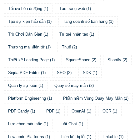
Tối ưu hóa di động
(
1
)
Tạo trang web
(
1
)
Tạo sự kiện hấp dẫn
(
1
)
Tăng doanh số bán hàng
(
1
)
Trò Chơi Dân Gian
(
1
)
Trí tuệ nhân tạo
(
1
)
Thương mại điện tử
(
1
)
Thuế
(
2
)
Thiết kế Landing Page
(
1
)
SquareSpace
(
2
)
Shopify
(
2
)
Sejda PDF Editor
(
1
)
SEO
(
2
)
SDK
(
1
)
Quản lý sự kiện
(
1
)
Quay số may mắn
(
2
)
Platform Engineering
(
1
)
Phần mềm Vòng Quay May Mắn
(
1
)
PDF Candy
(
1
)
PDF
(
1
)
OpenAI
(
1
)
OCR
(
1
)
Lựa chọn màu sắc
(
1
)
Luật Chơi
(
1
)
Low-code Platforms
(
1
)
Liên kết bị lỗi
(
1
)
Linkable
(
1
)