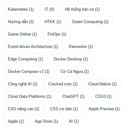
Kubernetes
(
1
)
IT
(
0
)
Hệ thống bán vé
(
1
)
Hướng dẫn
(
2
)
HTKK
(
1
)
Green Computing
(
1
)
Game Online
(
1
)
FinOps
(
1
)
Event-driven Architecture
(
1
)
Elementor
(
1
)
Edge Computing
(
1
)
Docker Desktop
(
1
)
Docker Compose v2
(
1
)
Cờ Cá Ngựa
(
1
)
Công nghệ AI
(
1
)
Cracked.com
(
1
)
Cloud-Native
(
1
)
Cloud Data Platforms
(
1
)
ChatGPT
(
1
)
CSS3
(
1
)
CSS nâng cao
(
1
)
CSS cơ bản
(
1
)
Apple Preview
(
1
)
Apple
(
1
)
App Store
(
1
)
AI
(
1
)