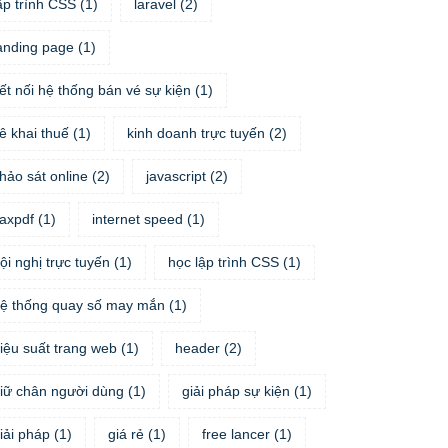
ập trình CSS
(
1
)
laravel
(
2
)
anding page
(
1
)
ết nối hệ thống bán vé sự kiện
(
1
)
ê khai thuế
(
1
)
kinh doanh trực tuyến
(
2
)
hảo sát online
(
2
)
javascript
(
2
)
taxpdf
(
1
)
internet speed
(
1
)
ội nghị trực tuyến
(
1
)
học lập trình CSS
(
1
)
ệ thống quay số may mắn
(
1
)
iệu suất trang web
(
1
)
header
(
2
)
iữ chân người dùng
(
1
)
giải pháp sự kiện
(
1
)
iải pháp
(
1
)
giá rẻ
(
1
)
free lancer
(
1
)