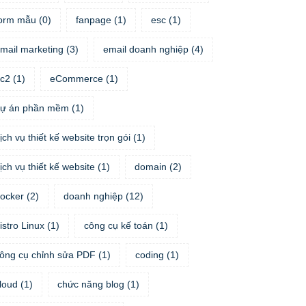
orm mẫu
(
0
)
fanpage
(
1
)
esc
(
1
)
mail marketing
(
3
)
email doanh nghiệp
(
4
)
c2
(
1
)
eCommerce
(
1
)
ự án phần mềm
(
1
)
ịch vụ thiết kế website trọn gói
(
1
)
ịch vụ thiết kế website
(
1
)
domain
(
2
)
ocker
(
2
)
doanh nghiệp
(
12
)
istro Linux
(
1
)
công cụ kế toán
(
1
)
ông cụ chỉnh sửa PDF
(
1
)
coding
(
1
)
loud
(
1
)
chức năng blog
(
1
)