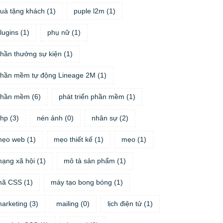
uà tặng khách
(
1
)
puple l2m
(
1
)
lugins
(
1
)
phụ nữ
(
1
)
hần thưởng sự kiện
(
1
)
hần mềm tự động Lineage 2M
(
1
)
phần mềm
(
6
)
phát triển phần mềm
(
1
)
hp
(
3
)
nén ảnh
(
0
)
nhân sự
(
2
)
mẹo web
(
1
)
mẹo thiết kế
(
1
)
mẹo
(
1
)
ạng xã hội
(
1
)
mô tả sản phẩm
(
1
)
mã CSS
(
1
)
máy tạo bong bóng
(
1
)
arketing
(
3
)
mailing
(
0
)
lịch điện tử
(
1
)