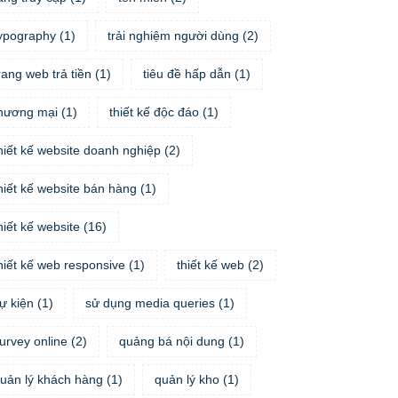
ypography
(
1
)
trải nghiệm người dùng
(
2
)
rang web trả tiền
(
1
)
tiêu đề hấp dẫn
(
1
)
hương mại
(
1
)
thiết kế độc đáo
(
1
)
hiết kế website doanh nghiệp
(
2
)
hiết kế website bán hàng
(
1
)
hiết kế website
(
16
)
hiết kế web responsive
(
1
)
thiết kế web
(
2
)
ự kiện
(
1
)
sử dụng media queries
(
1
)
urvey online
(
2
)
quảng bá nội dung
(
1
)
uản lý khách hàng
(
1
)
quản lý kho
(
1
)