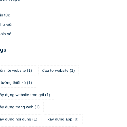
in tức
hư viện
hia sẻ
ags
ổi mới website
(
1
)
đầu tư website
(
1
)
 tưởng thiết kế
(
1
)
ây dựng website trọn gói
(
1
)
ây dựng trang web
(
1
)
ây dựng nội dung
(
1
)
xây dựng app
(
0
)