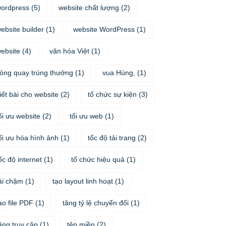
ordpress
(
5
)
website chất lượng
(
2
)
ebsite builder
(
1
)
website WordPress
(
1
)
ebsite
(
4
)
văn hóa Việt
(
1
)
òng quay trúng thưởng
(
1
)
vua Hùng,
(
1
)
iết bài cho website
(
2
)
tổ chức sự kiện
(
3
)
ối ưu website
(
2
)
tối ưu web
(
1
)
ối ưu hóa hình ảnh
(
1
)
tốc độ tải trang
(
2
)
ốc độ internet
(
1
)
tố chức hiệu quả
(
1
)
ải chậm
(
1
)
tạo layout linh hoạt
(
1
)
ạo file PDF
(
1
)
tăng tỷ lệ chuyển đổi
(
1
)
ăng truy cập
(
1
)
tên miền
(
2
)