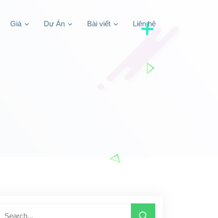
Giá
Dự Án
Bài viết
Liên hệ