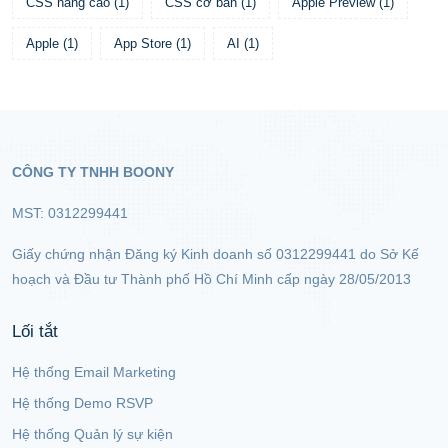
CSS nâng cao
(
1
)
CSS cơ bản
(
1
)
Apple Preview
(
1
)
Apple
(
1
)
App Store
(
1
)
AI
(
1
)
CÔNG TY TNHH BOONY
MST: 0312299441
Giấy chứng nhận Đăng ký Kinh doanh số 0312299441 do Sở Kế
hoạch và Đầu tư Thành phố Hồ Chí Minh cấp ngày 28/05/2013
Lối tắt
Hệ thống Email Marketing
Hệ thống Demo RSVP
Hệ thống Quản lý sự kiện