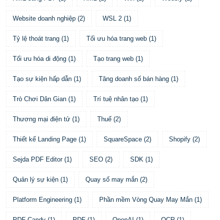
Website doanh nghiệp
(
2
)
WSL 2
(
1
)
Tỷ lệ thoát trang
(
1
)
Tối ưu hóa trang web
(
1
)
Tối ưu hóa di động
(
1
)
Tạo trang web
(
1
)
Tạo sự kiện hấp dẫn
(
1
)
Tăng doanh số bán hàng
(
1
)
Trò Chơi Dân Gian
(
1
)
Trí tuệ nhân tạo
(
1
)
Thương mại điện tử
(
1
)
Thuế
(
2
)
Thiết kế Landing Page
(
1
)
SquareSpace
(
2
)
Shopify
(
2
)
Sejda PDF Editor
(
1
)
SEO
(
2
)
SDK
(
1
)
Quản lý sự kiện
(
1
)
Quay số may mắn
(
2
)
Platform Engineering
(
1
)
Phần mềm Vòng Quay May Mắn
(
1
)
PDF Candy
(
1
)
PDF
(
1
)
OpenAI
(
1
)
OCR
(
1
)