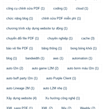
công cụ chỉnh sửa PDF
(
1
)
coding
(
1
)
cloud
(
1
)
chức năng blog
(
1
)
chỉnh sửa PDF miễn phí
(
1
)
chương trình xây dựng website tự động
(
1
)
chuyển đổi file PDF
(
1
)
chuyên nghiệp
(
1
)
cache
(
3
)
bảo vệ file PDF
(
1
)
băng thông
(
1
)
bong bóng khói
(
1
)
blog
(
1
)
bandwidth
(
1
)
aws
(
1
)
automation
(
1
)
auto l2m
(
2
)
auto game L2M
(
2
)
auto bơm máu l2m
(
1
)
auto buff party l2m
(
1
)
auto Purple Client
(
1
)
auto Lineage 2M
(
1
)
auto L2M nhẹ
(
1
)
Xây dựng website
(
4
)
Xu hướng công nghệ
(
1
)
XML sang PDF
(
1
)
XML
(
2
)
Wix
(
2
)
Weebly
(
2
)