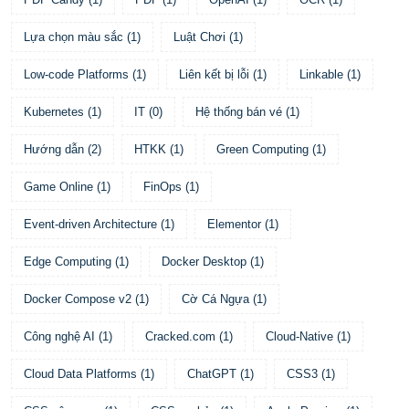
Lựa chọn màu sắc
(
1
)
Luật Chơi
(
1
)
Low-code Platforms
(
1
)
Liên kết bị lỗi
(
1
)
Linkable
(
1
)
Kubernetes
(
1
)
IT
(
0
)
Hệ thống bán vé
(
1
)
Hướng dẫn
(
2
)
HTKK
(
1
)
Green Computing
(
1
)
Game Online
(
1
)
FinOps
(
1
)
Event-driven Architecture
(
1
)
Elementor
(
1
)
Edge Computing
(
1
)
Docker Desktop
(
1
)
Docker Compose v2
(
1
)
Cờ Cá Ngựa
(
1
)
Công nghệ AI
(
1
)
Cracked.com
(
1
)
Cloud-Native
(
1
)
Cloud Data Platforms
(
1
)
ChatGPT
(
1
)
CSS3
(
1
)