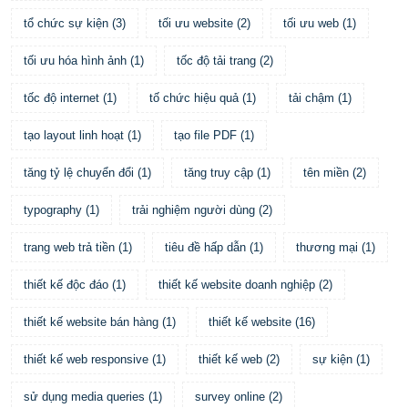
tổ chức sự kiện
(
3
)
tối ưu website
(
2
)
tối ưu web
(
1
)
tối ưu hóa hình ảnh
(
1
)
tốc độ tải trang
(
2
)
tốc độ internet
(
1
)
tố chức hiệu quả
(
1
)
tải chậm
(
1
)
tạo layout linh hoạt
(
1
)
tạo file PDF
(
1
)
tăng tỷ lệ chuyển đổi
(
1
)
tăng truy cập
(
1
)
tên miền
(
2
)
typography
(
1
)
trải nghiệm người dùng
(
2
)
trang web trả tiền
(
1
)
tiêu đề hấp dẫn
(
1
)
thương mại
(
1
)
thiết kế độc đáo
(
1
)
thiết kế website doanh nghiệp
(
2
)
thiết kế website bán hàng
(
1
)
thiết kế website
(
16
)
thiết kế web responsive
(
1
)
thiết kế web
(
2
)
sự kiện
(
1
)
sử dụng media queries
(
1
)
survey online
(
2
)