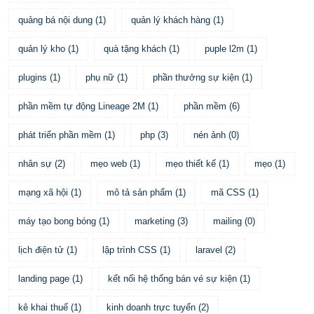
quảng bá nội dung
(
1
)
quản lý khách hàng
(
1
)
quản lý kho
(
1
)
quà tặng khách
(
1
)
puple l2m
(
1
)
plugins
(
1
)
phụ nữ
(
1
)
phần thưởng sự kiện
(
1
)
phần mềm tự động Lineage 2M
(
1
)
phần mềm
(
6
)
phát triển phần mềm
(
1
)
php
(
3
)
nén ảnh
(
0
)
nhân sự
(
2
)
mẹo web
(
1
)
mẹo thiết kế
(
1
)
mẹo
(
1
)
mạng xã hội
(
1
)
mô tả sản phẩm
(
1
)
mã CSS
(
1
)
máy tạo bong bóng
(
1
)
marketing
(
3
)
mailing
(
0
)
lịch điện tử
(
1
)
lập trình CSS
(
1
)
laravel
(
2
)
landing page
(
1
)
kết nối hệ thống bán vé sự kiện
(
1
)
kê khai thuế
(
1
)
kinh doanh trực tuyến
(
2
)