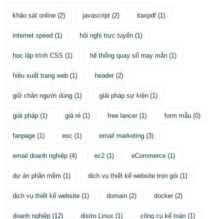
khảo sát online
(
2
)
javascript
(
2
)
itaxpdf
(
1
)
internet speed
(
1
)
hội nghị trực tuyến
(
1
)
học lập trình CSS
(
1
)
hệ thống quay số may mắn
(
1
)
hiệu suất trang web
(
1
)
header
(
2
)
giữ chân người dùng
(
1
)
giải pháp sự kiện
(
1
)
giải pháp
(
1
)
giá rẻ
(
1
)
free lancer
(
1
)
form mẫu
(
0
)
fanpage
(
1
)
esc
(
1
)
email marketing
(
3
)
email doanh nghiệp
(
4
)
ec2
(
1
)
eCommerce
(
1
)
dự án phần mềm
(
1
)
dịch vụ thiết kế website trọn gói
(
1
)
dịch vụ thiết kế website
(
1
)
domain
(
2
)
docker
(
2
)
doanh nghiệp
(
12
)
distro Linux
(
1
)
công cụ kế toán
(
1
)